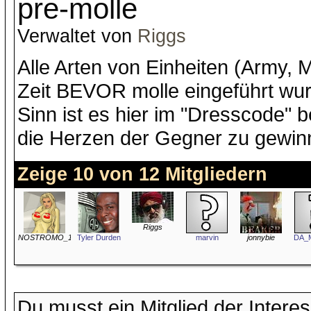
pre-molle
Verwaltet von
Riggs
Alle Arten von Einheiten (Army, M
Zeit BEVOR molle eingeführt wu
Sinn ist es hier im "Dresscode" 
die Herzen der Gegner zu gewin
Zeige 10 von 12 Mitgliedern
Riggs
NOSTROMO_166
Tyler Durden
marvin
jonnybie
DA_M
Du musst ein Mitglied der Inter