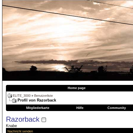
Home page
ELITE_3000
»
Benutzerliste
Profil von Razorback
Mitgliederkarte
Hilfe
Community
Razorback
Knabe
Nachricht senden