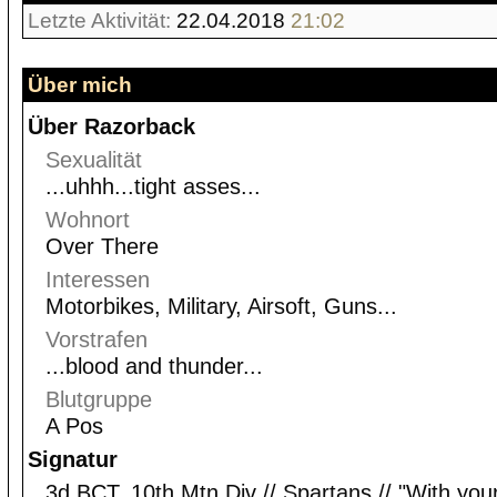
Letzte Aktivität:
22.04.2018
21:02
Über mich
Über Razorback
Sexualität
...uhhh...tight asses...
Wohnort
Over There
Interessen
Motorbikes, Military, Airsoft, Guns...
Vorstrafen
...blood and thunder...
Blutgruppe
A Pos
Signatur
3d BCT, 10th Mtn Div // Spartans // "With your 