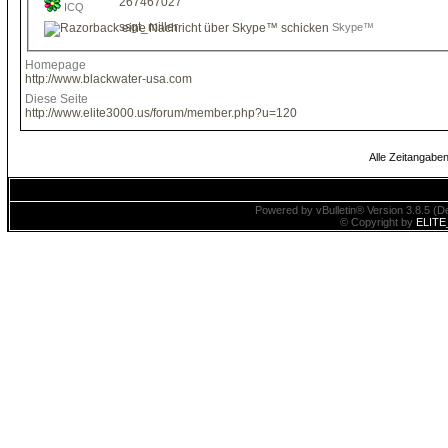
267467027
ICQ
ssgt_miller
Skype™
Homepage
http://www.blackwater-usa.com
Diese Seite
http://www.elite3000.us/forum/member.php?u=120
Alle Zeitangaben
Powered by vBulletin® Version 3.8.5 (De
© Copyright by
ELITE