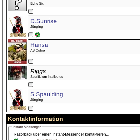
Echo Six
D.Sunrise
Jüngling
Hansa
AS Cobra
Riggs
Sacrificium Intellectus
S.Spaulding
Jüngling
Kontaktinformation
Instant Messenger
Razorback über einen Instant-Messenger kontaktieren...