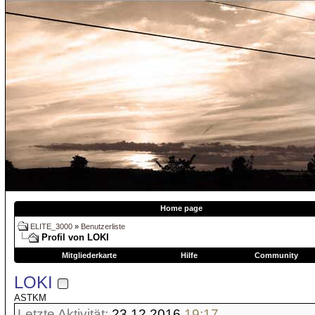
Home page
ELITE_3000
»
Benutzerliste
Profil von LOKI
Mitgliederkarte
Hilfe
Community
LOKI
ASTKM
Letzte Aktivität:
23.12.2016
19:17