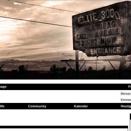
page
F
Benut
Kennwo
ilfe
Community
Kalender
Heutig