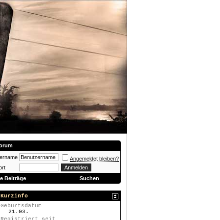
orum
zername
Angemeldet bleiben?
rt
e Beiträge
Suchen
Kurzinfo
Geburtsdatum
21.03.
Registriert seit