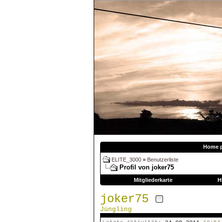
Home 
ELITE_3000
»
Benutzerliste
Profil von joker75
Mitgliederkarte
H
joker75
Jüngling