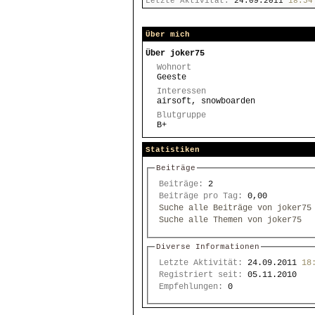
Letzte Aktivität:
24.09.2011
18:54
Über mich
Über joker75
Wohnort
Geeste
Interessen
airsoft, snowboarden
Blutgruppe
B+
Statistiken
Beiträge
Beiträge:
2
Beiträge pro Tag:
0,00
Suche alle Beiträge von joker75
Suche alle Themen von joker75
Diverse Informationen
Letzte Aktivität:
24.09.2011
18
Registriert seit:
05.11.2010
Empfehlungen:
0