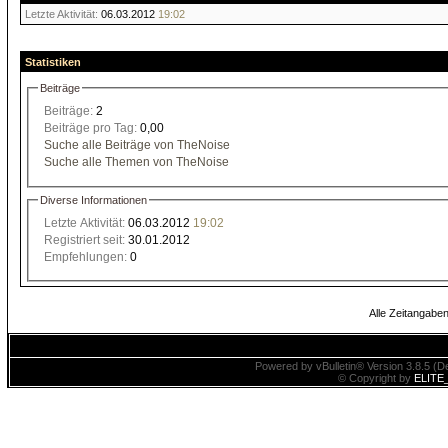
Letzte Aktivität:
06.03.2012
19:02
Statistiken
Beiträge
Beiträge:
2
Beiträge pro Tag:
0,00
Suche alle Beiträge von TheNoise
Suche alle Themen von TheNoise
Diverse Informationen
Letzte Aktivität:
06.03.2012
19:02
Registriert seit:
30.01.2012
Empfehlungen:
0
Alle Zeitangaben
Powered by vBulletin® Version 3.8.5 (De
© Copyright by
ELITE