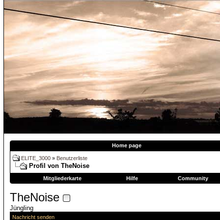
Home page
ELITE_3000
»
Benutzerliste
Profil von TheNoise
Mitgliederkarte
Hilfe
Community
TheNoise
Jüngling
Nachricht senden