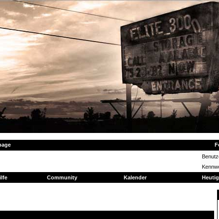
page
F
Benut
Kennwo
ilfe
Community
Kalender
Heutig