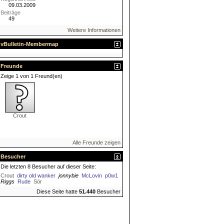
09.03.2009
Beiträge
49
Weitere Informationen
vBulletin-Membermap
Freunde
Zeige 1 von 1 Freund(en)
Crout
Alle Freunde zeigen
Besucher
Die letzten 8 Besucher auf dieser Seite:
Crout
dirty old wanker
jonnybie
McLovin
p0w1
Riggs
Rude
Sör
Diese Seite hatte
51.440
Besucher