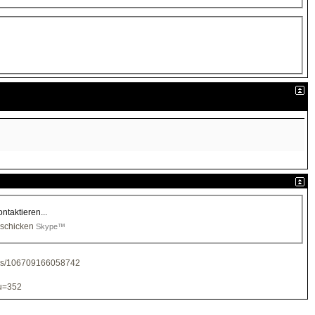
taktieren...
Skype™
des/106709166058742
?u=352