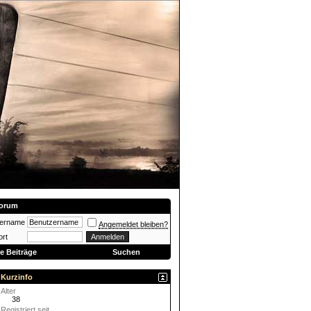
orum
zername
Angemeldet bleiben?
rt
e Beiträge
Suchen
Kurzinfo
Alter
38
Registriert seit