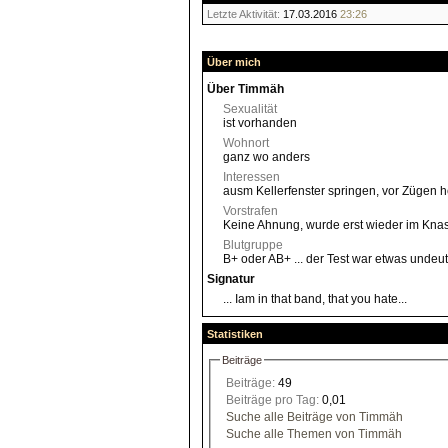
Letzte Aktivität:
17.03.2016
23:26
Über mich
Über Timmäh
Sexualität
ist vorhanden
Wohnort
ganz wo anders
Interessen
ausm Kellerfenster springen, vor Zügen 
Vorstrafen
Keine Ahnung, wurde erst wieder im Knas
Blutgruppe
B+ oder AB+ ... der Test war etwas undeutl
Signatur
... Iam in that band, that you hate...
Statistiken
Beiträge
Beiträge:
49
Beiträge pro Tag:
0,01
Suche alle Beiträge von Timmäh
Suche alle Themen von Timmäh