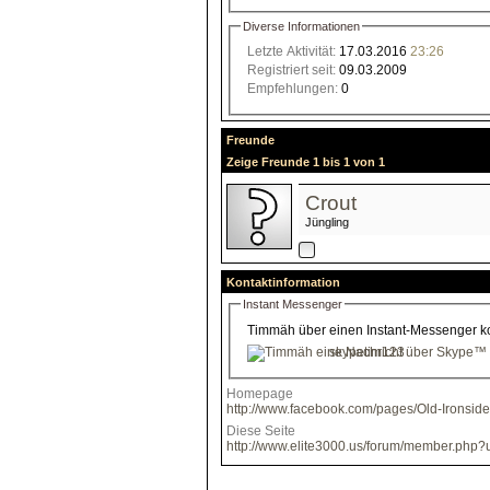
Diverse Informationen
Letzte Aktivität:
17.03.2016
23:26
Registriert seit:
09.03.2009
Empfehlungen:
0
Freunde
Zeige Freunde 1 bis 1 von 1
Crout
Jüngling
Kontaktinformation
Instant Messenger
Timmäh über einen Instant-Messenger kon
skypetim123
Homepage
http://www.facebook.com/pages/Old-Ironsi
Diese Seite
http://www.elite3000.us/forum/member.php