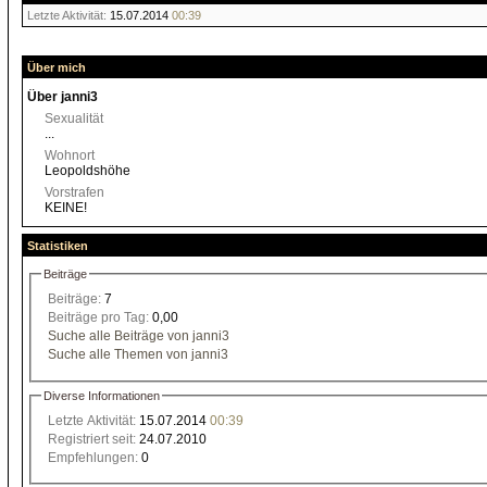
Letzte Aktivität:
15.07.2014
00:39
Über mich
Über janni3
Sexualität
...
Wohnort
Leopoldshöhe
Vorstrafen
KEINE!
Statistiken
Beiträge
Beiträge:
7
Beiträge pro Tag:
0,00
Suche alle Beiträge von janni3
Suche alle Themen von janni3
Diverse Informationen
Letzte Aktivität:
15.07.2014
00:39
Registriert seit:
24.07.2010
Empfehlungen:
0