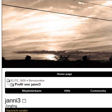
Home page
ELITE_3000
»
Benutzerliste
Profil von janni3
Mitgliederkarte
Hilfe
Community
janni3
Jüngling
Nachricht senden