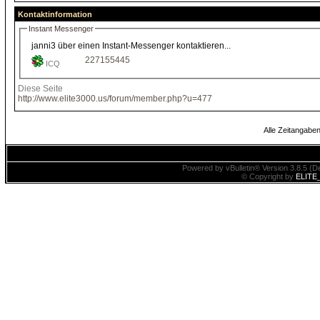
Kontaktinformation
Instant Messenger
janni3 über einen Instant-Messenger kontaktieren...
227155445
ICQ
Diese Seite
http://www.elite3000.us/forum/member.php?u=477
Alle Zeitangaben
Powered by vBulletin® Version 3.8.5 (De
© Copyright by
ELITE