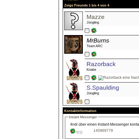
Zeige Freunde 1 bis 4 von 4
Mazze
Jüngling
MrBurns
Team ARC
Razorback
Knabe
S.Spaulding
Jüngling
Kontaktinformation
Instant Messenger
4ndi über einen Instant-Messenger kontak
145969779
ICQ