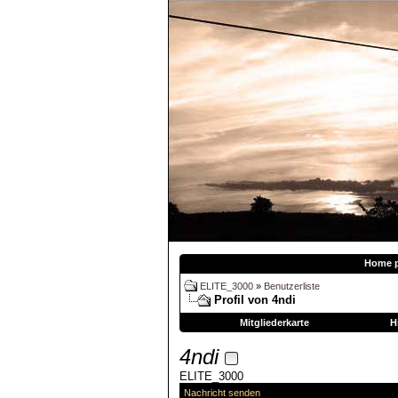
Home 
ELITE_3000
»
Benutzerliste
Profil von 4ndi
Mitgliederkarte
H
4ndi
ELITE_3000
Nachricht senden