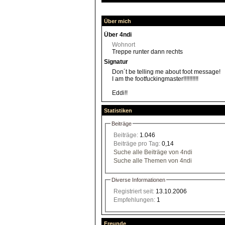
Über mich
Über 4ndi
Wohnort
Treppe runter dann rechts
Signatur
Don´t be telling me about foot message!
I am the footfuckingmaster!!!!!!!!!!
Eddi!!
Statistiken
Beiträge
Beiträge:
1.046
Beiträge pro Tag:
0,14
Suche alle Beiträge von 4ndi
Suche alle Themen von 4ndi
Diverse Informationen
Registriert seit:
13.10.2006
Empfehlungen:
1
Freunde