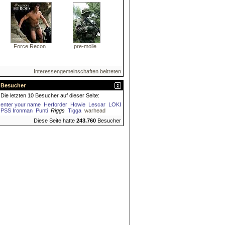
Force Recon
pre-molle
Interessengemeinschaften beitreten
Besucher
Die letzten 10 Besucher auf dieser Seite:
enter your name
Herforder
Howie
Lescar
LOKI
PSS Ironman
Punti
Riggs
Tigga
warhead
Diese Seite hatte
243.760
Besucher