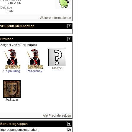
13.10.2006
Beiträge
1.046
Weitere Informationen
vBulletin-Membermap
Freunde
Zeige 4 von 4 Freund(en)
Mazze
S.Spaulding
Razorback
MrBurns
Alle Freunde zeigen
Benutzergruppen
Interessengemeinschaften:
(2)