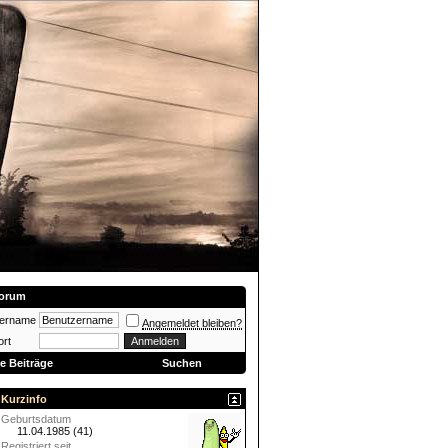
orum
zername
Angemeldet bleiben?
rt
e Beiträge
Suchen
Kurzinfo
Geburtsdatum
11.04.1985 (41)
Registriert seit