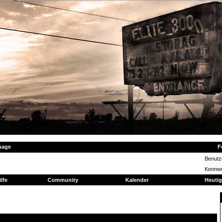
page
F
Benut
Kennwo
ilfe
Community
Kalender
Heutig