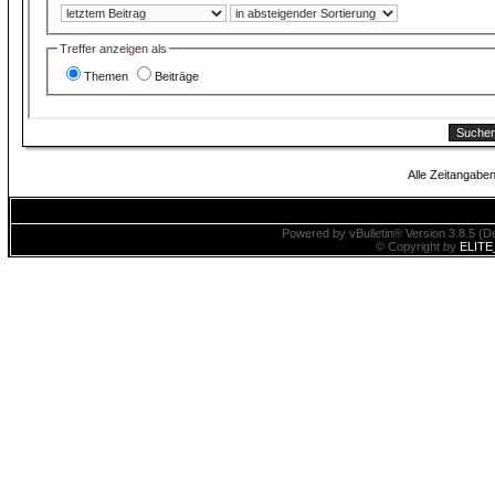
Treffer anzeigen als
Themen
Beiträge
Alle Zeitangaben
Powered by vBulletin® Version 3.8.5 (De
© Copyright by
ELITE