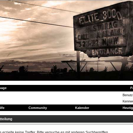
page
F
Benut
Kennwo
ilfe
Community
Kalender
Heutig
teilung
erzielte keine Treffer. Bitte versuche es mit anderen Suchbegriffen.