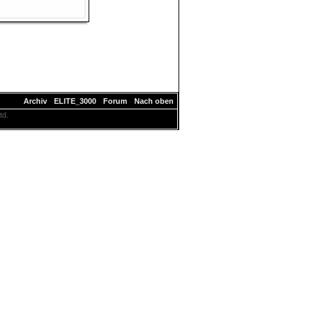
Archiv
-
ELITE_3000
-
Forum
-
Nach oben
td.