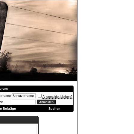
orum
zername
Angemeldet bleiben?
rt
e Beiträge
Suchen