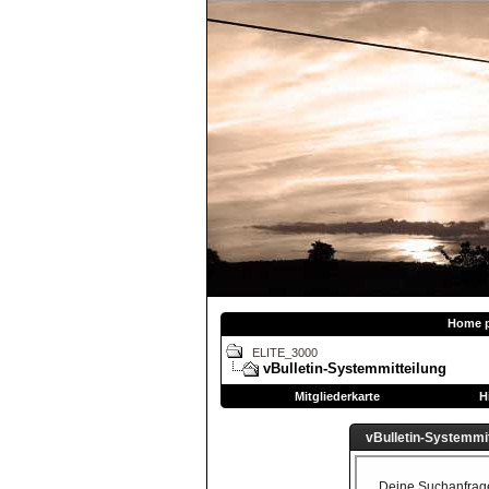
Home 
ELITE_3000
vBulletin-Systemmitteilung
Mitgliederkarte
H
vBulletin-Systemmit
Deine Suchanfrage 