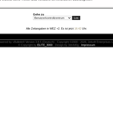
Gehe zu
Alle Zeitangaben in WEZ +2. Es ist jetzt
16:42
Uhr.
wered by vBulletin® Version 3.8.5 (Deutsch) · Copyright ©2000 - 2026, Jelsoft Enterprises L
© Copyright by
ELITE_3000
· Design by 3dn4d0g ·
Impressum