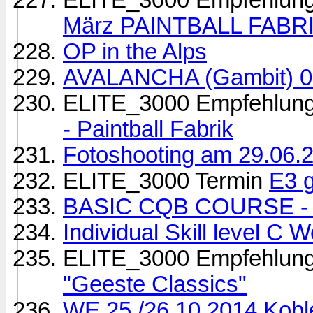
März PAINTBALL FABR
OP in the Alps
AVALANCHA (Gambit) 06. 
ELITE_3000 Empfehlun
- Paintball Fabrik
Fotoshooting am 29.06.
ELITE_3000 Termin
E3 
BASIC CQB COURSE - Sp
Individual Skill level C
ELITE_3000 Empfehlun
"Geeste Classics"
WE 25./26.10.2014 Kob